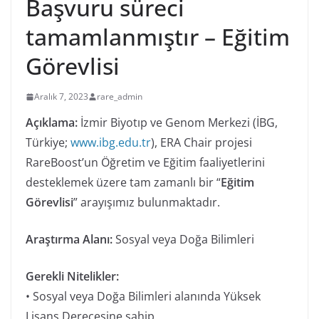
Başvuru süreci
tamamlanmıştır – Eğitim
Görevlisi
Aralık 7, 2023
rare_admin
Açıklama:
İzmir Biyotıp ve Genom Merkezi (İBG,
Türkiye;
www.ibg.edu.tr
), ERA Chair projesi
RareBoost’un Öğretim ve Eğitim faaliyetlerini
desteklemek üzere tam zamanlı bir “
Eğitim
Görevlisi
” arayışımız bulunmaktadır.
Araştırma Alanı:
Sosyal veya Doğa Bilimleri
Gerekli Nitelikler:
• Sosyal veya Doğa Bilimleri alanında Yüksek
Lisans Derecesine sahip,